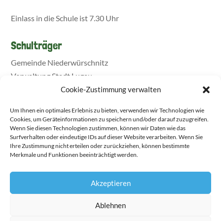
Einlass in die Schule ist 7.30 Uhr
Schulträger
Gemeinde Niederwürschnitz
Verwaltung Stadt Lugau
Cookie-Zustimmung verwalten
Um Ihnen ein optimales Erlebnis zu bieten, verwenden wir Technologien wie
Cookies, um Geräteinformationen zu speichern und/oder darauf zuzugreifen.
Wenn Sie diesen Technologien zustimmen, können wir Daten wie das
Surfverhalten oder eindeutige IDs auf dieser Website verarbeiten. Wenn Sie
Ihre Zustimmung nicht erteilen oder zurückziehen, können bestimmte
Merkmale und Funktionen beeinträchtigt werden.
Akzeptieren
▶ Transparenzerklärung zum Download
Ablehnen