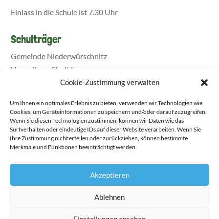
Einlass in die Schule ist 7.30 Uhr
Schulträger
Gemeinde Niederwürschnitz
Verwaltung Stadt Lugau
Cookie-Zustimmung verwalten
Um Ihnen ein optimales Erlebnis zu bieten, verwenden wir Technologien wie
Cookies, um Geräteinformationen zu speichern und/oder darauf zuzugreifen.
Wenn Sie diesen Technologien zustimmen, können wir Daten wie das
Surfverhalten oder eindeutige IDs auf dieser Website verarbeiten. Wenn Sie
Ihre Zustimmung nicht erteilen oder zurückziehen, können bestimmte
Merkmale und Funktionen beeinträchtigt werden.
Akzeptieren
▶ Transparenzerklärung zum Download
Ablehnen
Einstellungen ansehen